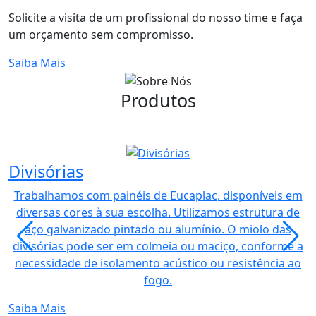
Solicite a visita de um profissional do nosso time e faça
um orçamento sem compromisso.
Saiba Mais
Produtos
E
Divisórias
Trabalhamos com painéis de Eucaplac, disponíveis em
diversas cores à sua escolha. Utilizamos estrutura de
aço galvanizado pintado ou alumínio. O miolo das
divisórias pode ser em colmeia ou maciço, conforme a
necessidade de isolamento acústico ou resistência ao
S
fogo.
Saiba Mais