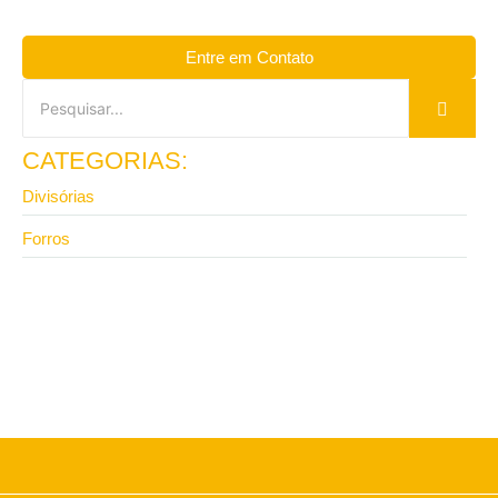
Entre em Contato
CATEGORIAS:
Divisórias
Forros
2 de junho de 2026
Divisória de ambiente de gesso ou eucatex: qual
escolher?