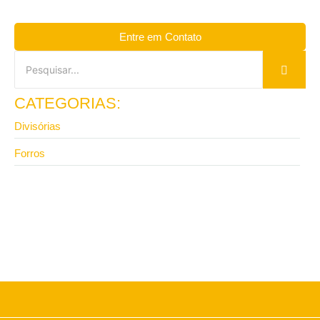
Entre em Contato
CATEGORIAS:
Divisórias
Forros
13 de abril de 2026
Vale a pena investir em divisória de ambiente para
escritório com isolamento?