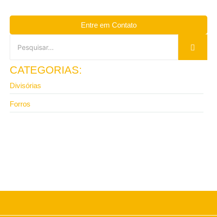
Entre em Contato
CATEGORIAS:
Divisórias
Forros
13 de abril de 2026
Vale a pena investir em divisória de ambiente para
escritório com isolamento?