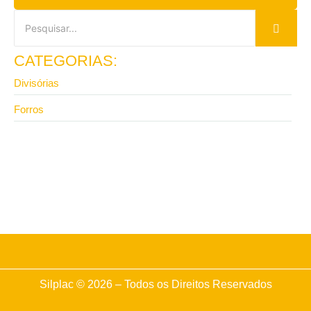
CATEGORIAS:
Divisórias
Forros
13 de abril de 2026
Vale a pena investir em divisória de ambiente para
escritório com isolamento?
Silplac © 2026 – Todos os Direitos Reservados