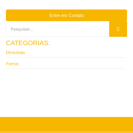
Entre em Contato
CATEGORIAS:
Divisórias
Forros
2 de junho de 2026
Divisória de ambiente de gesso ou eucatex: qual
escolher?