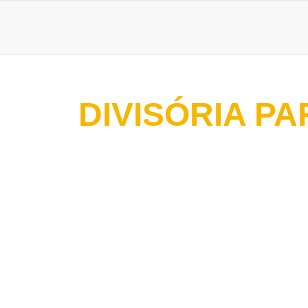
DIVISÓRIA P
7 de abril de 2026
Onde comprar divisória de eucatex para escritório? C