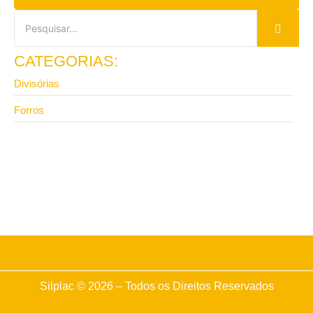
CATEGORIAS:
Divisórias
Forros
8 de junho de 2026
Onde comprar divisórias para escritório direto da
fábrica?
Silplac © 2026 – Todos os Direitos Reservados