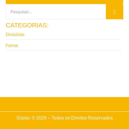
CATEGORIAS:
Divisórias
Forros
13 de abril de 2026
Vale a pena investir em divisória de ambiente para
escritório com isolamento?
Silplac © 2026 – Todos os Direitos Reservados