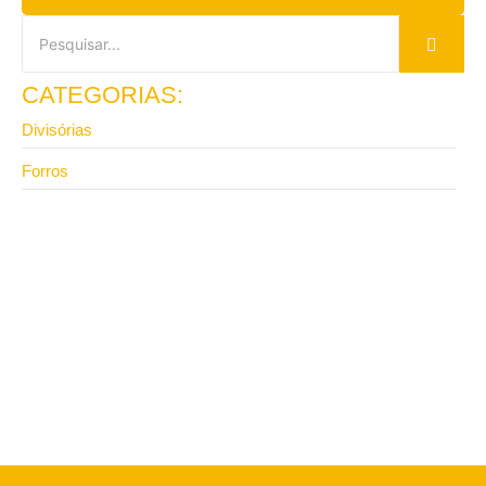
CATEGORIAS:
Divisórias
Forros
8 de junho de 2026
Onde comprar divisórias para escritório direto da
fábrica?
13 de abril de 2026
Vale a pena investir em divisória de ambiente para
escritório com isolamento?