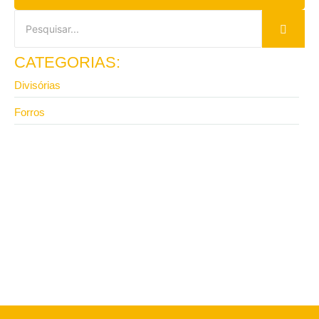
CATEGORIAS:
Divisórias
Forros
8 de junho de 2026
Onde comprar divisórias para escritório direto da
fábrica?
13 de abril de 2026
Vale a pena investir em divisória de ambiente para
escritório com isolamento?