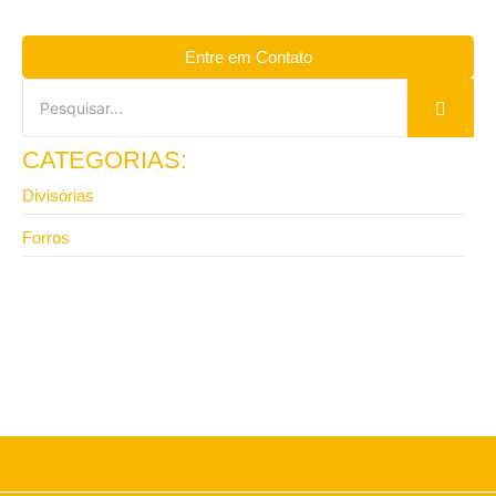
Entre em Contato
CATEGORIAS:
Divisórias
Forros
13 de abril de 2026
Vale a pena investir em divisória de ambiente para
escritório com isolamento?