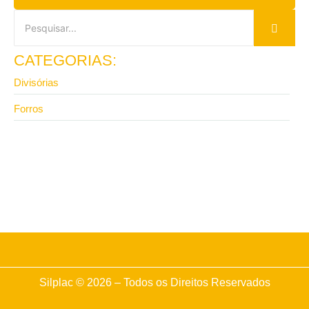
CATEGORIAS:
Divisórias
Forros
13 de abril de 2026
Vale a pena investir em divisória de ambiente para
escritório com isolamento?
Silplac © 2026 – Todos os Direitos Reservados