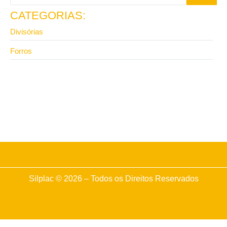
CATEGORIAS:
Divisórias
Forros
6 de maio de 2026
Forro para teto em isopor vale a pena? Veja quando
e onde comprar
Silplac © 2026 – Todos os Direitos Reservados