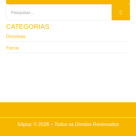
CATEGORIAS:
Divisórias
Forros
6 de maio de 2026
Forro para teto em isopor vale a pena? Veja quando
e onde comprar
Silplac © 2026 – Todos os Direitos Reservados