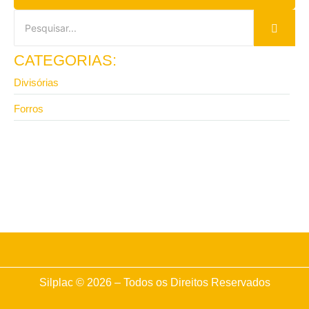
CATEGORIAS:
Divisórias
Forros
6 de maio de 2026
Forro para teto em isopor vale a pena? Veja quando
e onde comprar
Silplac © 2026 – Todos os Direitos Reservados