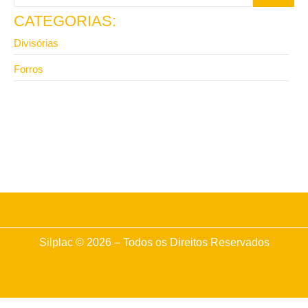
CATEGORIAS:
Divisórias
Forros
2 de junho de 2026
Divisória de ambiente de gesso ou eucatex: qual
escolher?
Silplac © 2026 – Todos os Direitos Reservados