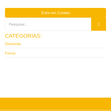
Entre em Contato
CATEGORIAS:
Divisórias
Forros
5 de maio de 2026
Divisórias para escritório Eucatex com melhor preço
em São Paulo