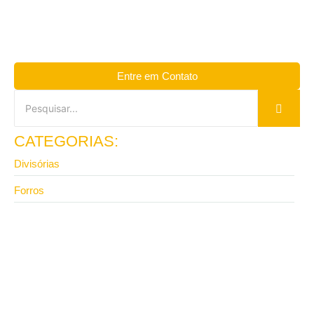
Entre em Contato
CATEGORIAS:
Divisórias
Forros
5 de maio de 2026
Divisórias para escritório Eucatex com melhor preço
em São Paulo